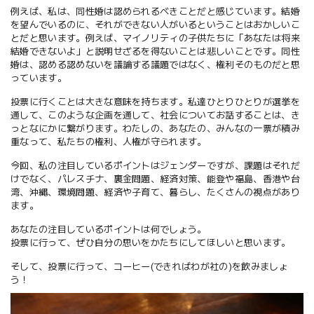
例えば、私は、同性婚は認められるべきことだと感じています。結婚
を望んでいるのに、それができない人がいるということはおかしいこ
とだと思います。例えば、マイノリティの子供たちに「あなたは将来
結婚できないよ」と説明せざるを得ないことは悲しいことです。同性
婚は、認める認めないを議論する議題ではなく、権利そのものだと思
っています。
投票に行くことは大きな意味を持ちます。私達ひとりひとりが選挙を
通して、このような企画を通して、社会についてお話することは、き
っとなにかに繋がります。わたしの、あなたの、みんなの一票が積み
重なって、私たちの権利、人権が守られます。
今回、私の注目しているポイントはジェンダーですが、課題はそれだ
けでなく、パレスチナ、裏金問題、経済対策、能登や福島、香港や台
湾、沖縄、環境問題、経済や子育て、暮らし、たくさんの視点があり
ます。
あなたの注目しているポイントは何でしょう。
投票に行って、ぜひ自分の思いをかたちにしてほしいと思います。
そして、投票に行って、コーヒー
(
できればわが社の
)を
飲みましょ
う！