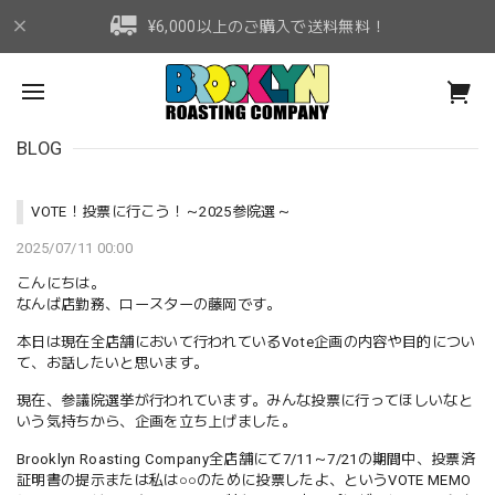
¥6,000以上のご購入で送料無料！
BLOG
VOTE！投票に行こう！～2025参院選～
2025/07/11 00:00
こんにちは。
なんば店勤務、ロースターの藤岡です。
本日は現在全店舗において行われている
Vote
企画の内容や目的につい
て、お話したいと思います。
現在、参議院選挙が行われています。みんな投票に行ってほしいなと
いう気持ちから、企画を立ち上げました。
Brooklyn Roasting Company
全店舗にて
7/11
～
7/21
の期間中、投票済
証明書の提示または私は○○のために投票したよ、という
VOTE MEMO