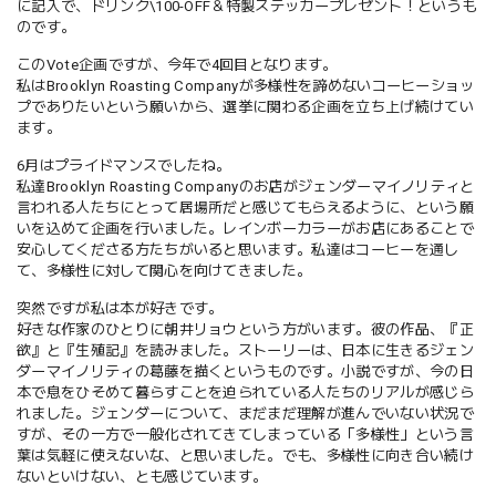
に記入で、ドリンク
\100-OFF
＆特製ステッカープレゼント！というも
のです。
この
Vote
企画ですが、今年で
4
回目となります。
私は
Brooklyn Roasting Company
が多様性を諦めないコーヒーショッ
プでありたいという願いから、選挙に関わる企画を立ち上げ続けてい
ます。
6
月はプライドマンスでしたね。
私達
Brooklyn Roasting Company
のお店がジェンダーマイノリティと
言われる人たちにとって居場所だと感じてもらえるように、という願
いを込めて企画を行いました。レインボーカラーがお店にあることで
安心してくださる方たちがいると思います。私達はコーヒーを通し
て、多様性に対して関心を向けてきました。
突然ですが私は本が好きです。
好きな作家のひとりに朝井リョウという方がいます。彼の作品、『正
欲』と『生殖記』を読みました。ストーリーは、日本に生きるジェン
ダーマイノリティの葛藤を描くというものです。小説ですが、今の日
本で息をひそめて暮らすことを迫られている人たちのリアルが感じら
れました。ジェンダーについて、まだまだ理解が進んでいない状況で
すが、その一方で一般化されてきてしまっている「多様性」という言
葉は気軽に使えないな、と思いました。でも、多様性に向き合い続け
ないといけない、とも感じています。