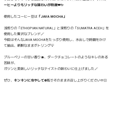
ーヒーよりもリッチな味わいが特徴👑✨
使用したコーヒー豆は
「JAVA MOCHA」
浅煎りの「ETHIOPIAN NATURAL」と深煎りの「SUMATRA ACEH」を
使用した贅沢なブレンド🪄
今回はそんなJAVA MOCHAをたっぷり使用し、水出しで時間をかけ
て抽出、新鮮なままボトリング💡
ブルーベリーの甘い香り🫐、ダークチョコレートのようなキレのある
苦味が、
ガツンと美味しいリッチなテイストの味わいに仕上げました🪄
ぜひ、
キンキンに冷やして❄️
瓶でそのままお召し上がりください🫶🏻