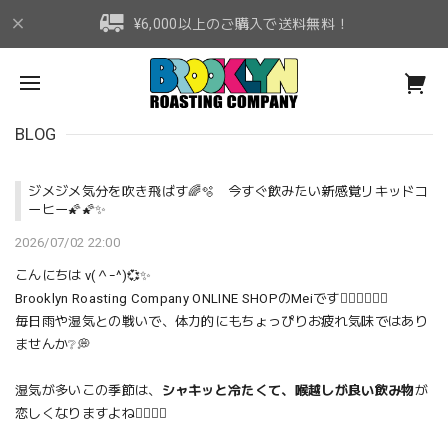
¥6,000以上のご購入で送料無料！
BLOG
ジメジメ気分を吹き飛ばす🌈🫧 今すぐ飲みたい新感覚リキッドコ
ーヒー🌠🌠✨
2026/07/02 22:00
こんにちは v(＾ｰ^)💞✨
Brooklyn Roasting Company ONLINE SHOPのMeiです🧚🏻‍♀️🧚🏻‍♀️
毎日雨や湿気との戦いで、体力的にもちょっぴりお疲れ気味ではあり
ませんか❔💭
湿気が多いこの季節は、
シャキッと冷たくて、喉越しが良い飲み物
が
恋しくなりますよね🧚🏻‍♀️✨