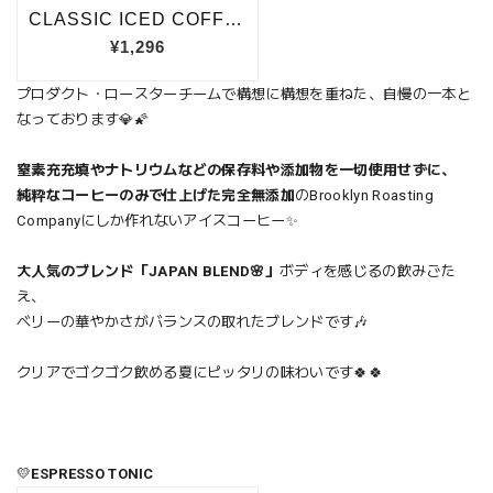
プロダクト・ロースターチームで構想に構想を重ねた、自慢の一本と
なっております💎🌠
窒素充充填やナトリウムなどの保存料や添加物を一切使用せずに、
純粋なコーヒーのみで仕上げた完全無添加
のBrooklyn Roasting
Companyにしか作れないアイスコーヒー✨
大人気のブレンド「JAPAN BLEND🌸」
ボディを感じるの飲みごた
え、
ベリーの華やかさがバランスの取れたブレンドです🎶
クリアでゴクゴク飲める夏にピッタリの味わいです🍀🍀
💛
ESPRESSO TONIC