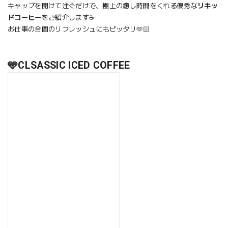
キャップを開けて注ぐだけで、極上の癒し時間をくれる優秀な
リキッ
ドコーヒー
をご紹介します☕️
お仕事の合間のリフレッシュにもピッタリ🫶🏻
🩵
CLSASSIC ICED COFFEE