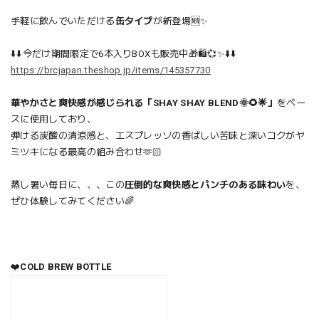
手軽に飲んでいただける
缶タイプ
が新登場🆕✨
⬇️⬇️今だけ期間限定で6本入りBOXも販売中🎁🛍️💞✨⬇️⬇️
https://brcjapan.theshop.jp/items/145357730
華やかさと爽快感が感じられる「SHAY SHAY BLEND🌞🌻🌟」
をベー
スに使用しており、
弾ける炭酸の清涼感と、エスプレッソの香ばしい苦味と深いコクがヤ
ミツキになる最高の組み合わせ🫶🏻
蒸し暑い毎日に、、、この
圧倒的な爽快感とパンチのある味わい
を、
ぜひ体験してみてください🌈
❤️
COLD BREW BOTTLE