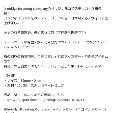
Brooklyn Roasting Companyのオリジナルロゴステッカーが新登
場！！
シックなブラックをベースに、カラフルなロゴが映えるデザインに仕
上げました！
ツヤのある質感で、傷や汚れに強く存在感も抜群です♪
スマホケースの背面に挟んで自分だけのカスタムに、PCやタブレッ
トに貼ってアクセントに
身の回りの持ち物を、手軽におしゃれにアップデートできるアイテム
です！
自分へのご褒美にはもちろん、ちょっとしたギフトにもおすすめ
【詳細】
・サイズ：85mm×40mm
・素材：光沢紙、光沢ラミネート仕上げ
商品に関してのよくあるご質問はこちら↓
https://brcjapan.theshop.jp/blog/2022/05/15/162610
#Brooklyn Roasting Company #ステッカー #ロゴステッカー #